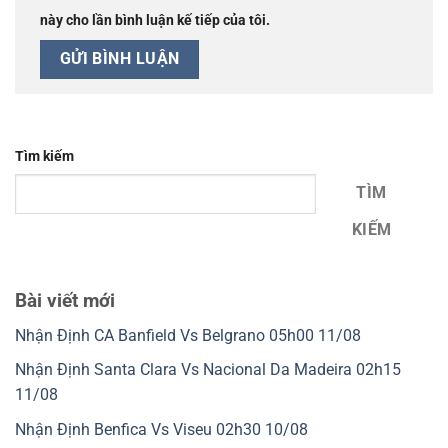
này cho lần bình luận kế tiếp của tôi.
Tìm kiếm
TÌM
KIẾM
Bài viết mới
Nhận Định CA Banfield Vs Belgrano 05h00 11/08
Nhận Định Santa Clara Vs Nacional Da Madeira 02h15
11/08
Nhận Định Benfica Vs Viseu 02h30 10/08