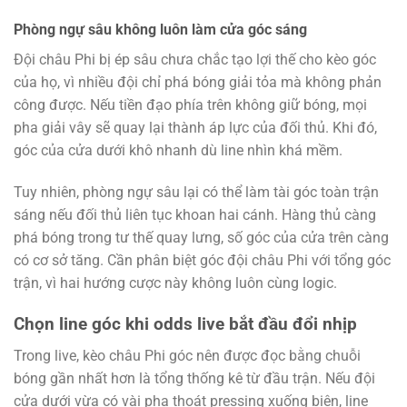
Phòng ngự sâu không luôn làm cửa góc sáng
Đội châu Phi bị ép sâu chưa chắc tạo lợi thế cho kèo góc
của họ, vì nhiều đội chỉ phá bóng giải tỏa mà không phản
công được. Nếu tiền đạo phía trên không giữ bóng, mọi
pha giải vây sẽ quay lại thành áp lực của đối thủ. Khi đó,
góc của cửa dưới khô nhanh dù line nhìn khá mềm.
Tuy nhiên, phòng ngự sâu lại có thể làm tài góc toàn trận
sáng nếu đối thủ liên tục khoan hai cánh. Hàng thủ càng
phá bóng trong tư thế quay lưng, số góc của cửa trên càng
có cơ sở tăng. Cần phân biệt góc đội châu Phi với tổng góc
trận, vì hai hướng cược này không luôn cùng logic.
Chọn line góc khi odds live bắt đầu đổi nhịp
Trong live, kèo châu Phi góc nên được đọc bằng chuỗi
bóng gần nhất hơn là tổng thống kê từ đầu trận. Nếu đội
cửa dưới vừa có vài pha thoát pressing xuống biên, line