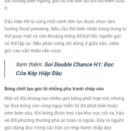
sát đường biên ngang, góc có thể đến dù đội đó kiểm soát
ít.
Dấu hiệu tốt là cùng một cánh liên tục được chọn làm
hướng thoát pressing. Nếu cầu thủ biên nhận bóng trong tư
thế quay mặt và còn khoảng trống để bứt tốc, nguồn góc
có thể lặp lại. Nếu phản công chỉ dừng ở giữa sân, odds
góc cao vẫn thiếu nền cược.
Xem thêm:
Soi Double Chance H1: Đọc
Cửa Kép Hiệp Đầu
Bóng chết tạo góc từ những pha tranh chấp sâu
Một số đội không tạo nhiều góc bằng phối hợp mở, nhưng
lại đưa bóng vào vùng nguy hiểm từ đá phạt biên hoặc
ném biên sâu. Khi bóng được treo vào khu vực cột xa, hậu
vệ đối phương thường phá an toàn ra ngoài. Đây là nguồn
góc đáng đọc trong các trận có nhịp tranh chấp dày.