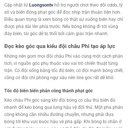
Cập nhật từ
Luongsontv
hỗ trợ người chơi theo dõi odds, tỷ
số và biến động phạt góc để đọc nhịp trận thuận tiện hơn.
Điều quan trọng là xem bóng có thật sự xuống biên hay chỉ
được phá dài lên phía trước. Nếu bóng không đi tới vùng
đáy biên, tài góc dễ bị thổi bởi cảm giác trận nhanh.
Đọc kèo góc qua kiểu đội châu Phi tạo áp lực
Không nên gom mọi đội châu Phi vào cùng một cách phân
tích, vì nguồn góc phụ thuộc vào vai trò chiến thuật từng
trận. Có đội sống bằng tốc độ biên, có đội mạnh bóng chết,
cũng có đội chỉ phòng ngự sâu nên line góc rất dễ khô.
Tốc độ biên biến phản công thành phạt góc
Kèo châu Phi góc sáng khi đội bóng có cầu thủ biên đủ
nhanh để kéo bóng qua lưng hậu vệ đối thủ. Một pha phản
công không cần nhiều đường chuyền, nhưng phải đưa
bóng tới khu vực buộc hậu vệ phá gấp. Khi bóng bị chắn ở