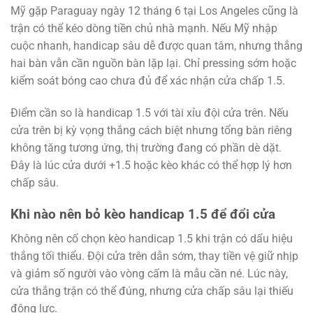
Mỹ gặp Paraguay ngày 12 tháng 6 tại Los Angeles cũng là
trận có thể kéo dòng tiền chủ nhà mạnh. Nếu Mỹ nhập
cuộc nhanh, handicap sâu dễ được quan tâm, nhưng thắng
hai bàn vẫn cần nguồn bàn lặp lại. Chỉ pressing sớm hoặc
kiểm soát bóng cao chưa đủ để xác nhận cửa chấp 1.5.
Điểm cần so là handicap 1.5 với tài xỉu đội cửa trên. Nếu
cửa trên bị kỳ vọng thắng cách biệt nhưng tổng bàn riêng
không tăng tương ứng, thị trường đang có phần dè dặt.
Đây là lúc cửa dưới +1.5 hoặc kèo khác có thể hợp lý hơn
chấp sâu.
Khi nào nên bỏ kèo handicap 1.5 để đổi cửa
Không nên cố chọn kèo handicap 1.5 khi trận có dấu hiệu
thắng tối thiểu. Đội cửa trên dẫn sớm, thay tiền vệ giữ nhịp
và giảm số người vào vòng cấm là mẫu cần né. Lúc này,
cửa thắng trận có thể đúng, nhưng cửa chấp sâu lại thiếu
động lực.