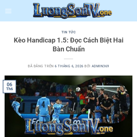
Chuyển
đến
nội
dung
TIN TỨC
Kèo Handicap 1.5: Đọc Cách Biệt Hai
Bàn Chuẩn
ĐÃ ĐĂNG TRÊN
6 THÁNG 6, 2026
BỞI
ADMIN369
06
Th6